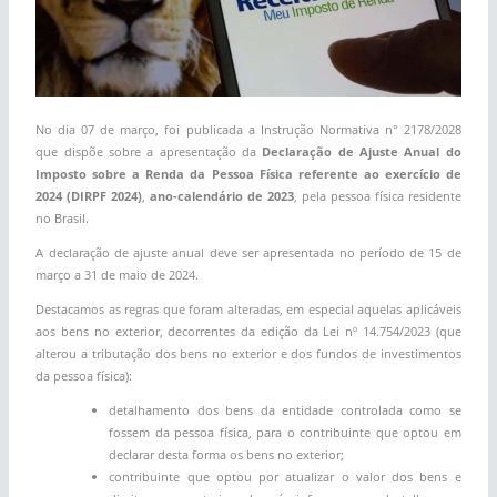
No dia 07 de março, foi publicada a Instrução Normativa n° 2178/2028
que dispõe sobre a apresentação da
Declaração de Ajuste Anual do
Imposto sobre a Renda da Pessoa Física referente ao exercício de
2024 (DIRPF 2024)
,
ano-calendário de 2023
, pela pessoa física residente
no Brasil.
A declaração de ajuste anual deve ser apresentada no período de 15 de
março a 31 de maio de 2024.
Destacamos as regras que foram alteradas, em especial aquelas aplicáveis
aos bens no exterior, decorrentes da edição da Lei nº 14.754/2023 (que
alterou a tributação dos bens no exterior e dos fundos de investimentos
da pessoa física):
detalhamento dos bens da entidade controlada como se
fossem da pessoa física, para o contribuinte que optou em
declarar desta forma os bens no exterior;
contribuinte que optou por atualizar o valor dos bens e