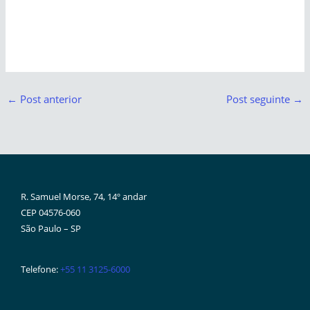
←
Post anterior
Post seguinte
→
R. Samuel Morse, 74, 14º andar
CEP 04576-060
São Paulo – SP
Telefone:
+55 11 3125-6000