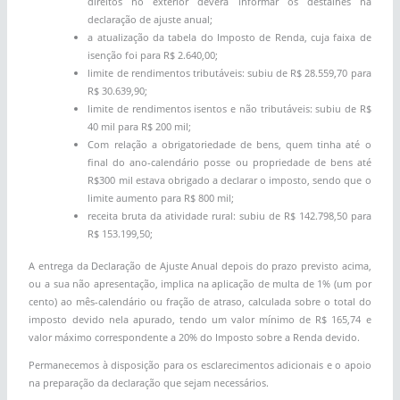
direitos no exterior deverá informar os destalhes na
declaração de ajuste anual;
a atualização da tabela do Imposto de Renda, cuja faixa de
isenção foi para R$ 2.640,00;
limite de rendimentos tributáveis: subiu de R$ 28.559,70 para
R$ 30.639,90;
limite de rendimentos isentos e não tributáveis: subiu de R$
40 mil para R$ 200 mil;
Com relação a obrigatoriedade de bens, quem tinha até o
final do ano-calendário posse ou propriedade de bens até
R$300 mil estava obrigado a declarar o imposto, sendo que o
limite aumento para R$ 800 mil;
receita bruta da atividade rural: subiu de R$ 142.798,50 para
R$ 153.199,50;
A entrega da Declaração de Ajuste Anual depois do prazo previsto acima,
ou a sua não apresentação, implica na aplicação de multa de 1% (um por
cento) ao mês-calendário ou fração de atraso, calculada sobre o total do
imposto devido nela apurado, tendo um valor mínimo de R$ 165,74 e
valor máximo correspondente a 20% do Imposto sobre a Renda devido.
Permanecemos à disposição para os esclarecimentos adicionais e o apoio
na preparação da declaração que sejam necessários.