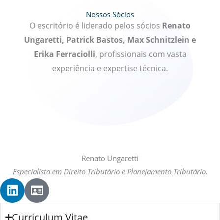
Nossos Sócios
O escritório é liderado pelos sócios
Renato
Ungaretti, Patrick Bastos, Max Schnitzlein e
Erika Ferraciolli
, profissionais com vasta
experiência e expertise técnica.
Renato Ungaretti
Especialista em Direito Tributário e Planejamento Tributário.
L
I
i
d
n
-
Curriculum Vitae