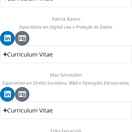
k
c
e
a
d
r
Patrick Bastos
i
d
Especialista em Digital Law e Proteção de Dados.
n
L
I
i
d
n
-
Curriculum Vitae
k
c
e
a
d
r
Max Schnitzlein
i
d
Especialista em Direito Societário, M&A e Operações Estruturadas.
n
L
I
i
d
n
-
Curriculum Vitae
k
c
e
a
d
r
Erika Ferraciolli