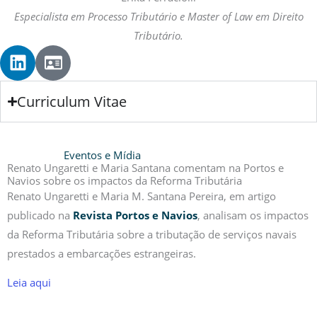
i
d
Especialista em Processo Tributário e Master of Law em Direito
n
Tributário.
L
I
i
d
n
-
Curriculum Vitae
k
c
e
a
d
r
i
d
Eventos e Mídia
Renato Ungaretti e Maria Santana comentam na Portos e
n
Navios sobre os impactos da Reforma Tributária
Renato Ungaretti e Maria M. Santana Pereira, em artigo
publicado na
R
evista Portos e Navios
, analisam os impactos
da Reforma Tributária sobre a tributação de serviços navais
prestados a embarcações estrangeiras.
Leia aqui