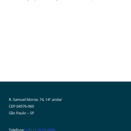
R. Samuel Morse, 74, 14º andar
CEP 04576-060
São Paulo – SP
Telefone:
+55 11 3125-6000