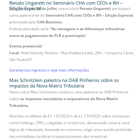
Renato Ungaretti no Seminário CHA com CEOs e RH –
Edição Especial
No próximo dia
16 de julho
, nosso sócio
Renato Ungaretti
participará
como palestrante do
Seminário CHA com CEOs e RH – Edição Especial
,
promovido pelo
CHA Business
.
O tema abordado será:
“As vantagens e as diferenças tributárias
entre os pagamentos de PLR e premiação”
.
Evento presencial
Local
:
Hotel Intercity Paulista
– Rua Haddock Lobo, 294 – Cerqueira César,
São Paulo/SP
Garanta seu ingresso e veja mais informações
Max Schnitzlein palestra na OAB Pinheiros sobre os
impactos da Nova Matriz Tributária
Nosso sócio Max Schnitzlein conduziu uma palestra na OAB Pinheiros
sobre
os impactos societários e corporativos da Nova Matriz
Tributária.
Abordou os efeitos da EC 132/2023 e da LC 214/2025 sobre estruturas
como holdings, SPEs, coligadas e consórcios, destacando como a nova
lógica de tributação, baseada no consumo, exige uma revisão profunda
nas estratégias jurídicas e organizacionais das empresas.