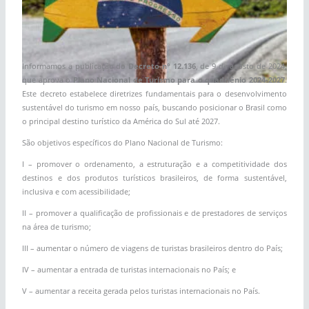
Informamos a publicação do
Decreto n° 12.136
, de 9 de agosto de 2024,
que aprova o
Plano Nacional de Turismo para o quadriênio 2024-2027
.
Este decreto estabelece diretrizes fundamentais para o desenvolvimento
sustentável do turismo em nosso país, buscando posicionar o Brasil como
o principal destino turístico da América do Sul até 2027.
São objetivos específicos do Plano Nacional de Turismo:
I – promover o ordenamento, a estruturação e a competitividade dos
destinos e dos produtos turísticos brasileiros, de forma sustentável,
inclusiva e com acessibilidade;
II – promover a qualificação de profissionais e de prestadores de serviços
na área de turismo;
III – aumentar o número de viagens de turistas brasileiros dentro do País;
IV – aumentar a entrada de turistas internacionais no País; e
V – aumentar a receita gerada pelos turistas internacionais no País.