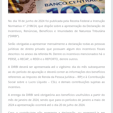
No dia 18 de junho de 2024 foi publicada pela Receita Federal a Instrução
Normativa n° 2198/24, que dispõe sobre a apresentação da Declaração de
Incentivos, Renúncias, Benefícios e Imunidades de Natureza Tributária
(“DIRBI”).
Serão obrigadas a apresentar mensalmente a declaração todas as pessoas
jurídicas de direito privado que possuam algum dos incentivos fiscais
descritos no anexo da referida IN. Dentre os incentivos mencionados há o
PERSE, o RECAP, o REIDI e o REPORTO, dentre outros.
A DIRBI deverá ser apresentada até o vigésimo dia do mês subsequente
ao do período de apuração e deverá conter as informações dos benefícios
referentes ao Imposto de Renda da Pessoa Jurídica – IRPJ e à Contribuição
Social sobre o Lucro Líquido – CSLL e demais contribuições sujeitas ao
incentivo.
A entrega da DIRBI será obrigatória aos benefícios usufruídos a partir do
mês de janeiro de 2024, sendo que para os períodos de janeiro a maio de
2024 a apresentação ocorrerá até o dia 20 de julho de 2024.
Caso o contribuinte não apresente a declaração, ou apresentá-la em