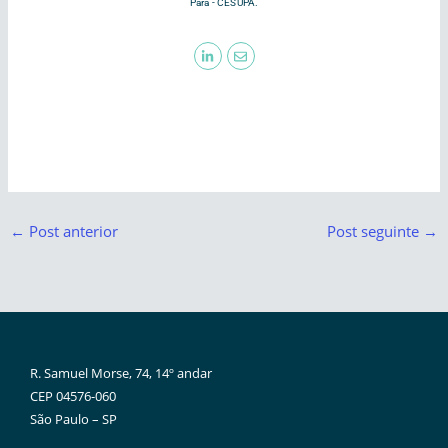
Pará - CESUPA.
←
Post anterior
Post seguinte
→
R. Samuel Morse, 74, 14º andar
CEP 04576-060
São Paulo – SP