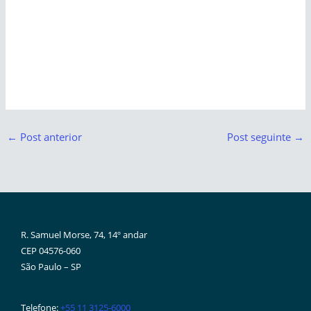
←
Post anterior
Post seguinte
→
R. Samuel Morse, 74, 14º andar
CEP 04576-060
São Paulo – SP
Telefone:
+55 11 3125-6000