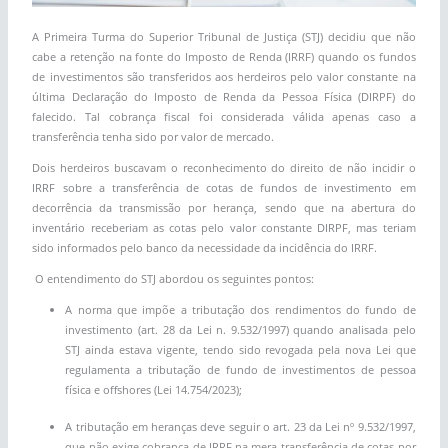
A Primeira Turma do Superior Tribunal de Justiça (STJ) decidiu que não
cabe a retenção na fonte do Imposto de Renda (IRRF) quando os fundos
de investimentos são transferidos aos herdeiros pelo valor constante na
última Declaração do Imposto de Renda da Pessoa Física (DIRPF) do
falecido. Tal cobrança fiscal foi considerada válida apenas caso a
transferência tenha sido por valor de mercado.
Dois herdeiros buscavam o reconhecimento do direito de não incidir o
IRRF sobre a transferência de cotas de fundos de investimento em
decorrência da transmissão por herança, sendo que na abertura do
inventário receberiam as cotas pelo valor constante DIRPF, mas teriam
sido informados pelo banco da necessidade da incidência do IRRF.
O entendimento do STJ abordou os seguintes pontos:
A norma que impõe a tributação dos rendimentos do fundo de
investimento (art. 28 da Lei n. 9.532/1997) quando analisada pelo
STJ ainda estava vigente, tendo sido revogada pela nova Lei que
regulamenta a tributação de fundo de investimentos de pessoa
física e offshores (Lei 14.754/2023);
A tributação em heranças deve seguir o art. 23 da Lei nº 9.532/1997,
que não exige cobrança de IRRF na mera transferência de cotas por