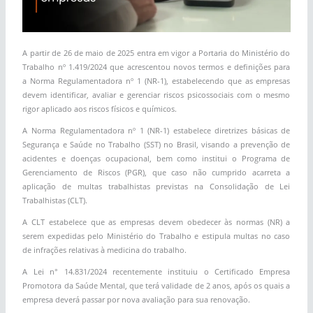
A partir de 26 de maio de 2025 entra em vigor a Portaria do Ministério do
Trabalho nº 1.419/2024 que acrescentou novos termos e definições para
a Norma Regulamentadora nº 1 (NR-1), estabelecendo que as empresas
devem identificar, avaliar e gerenciar riscos psicossociais com o mesmo
rigor aplicado aos riscos físicos e químicos.
A Norma Regulamentadora nº 1 (NR-1) estabelece diretrizes básicas de
Segurança e Saúde no Trabalho (SST) no Brasil, visando a prevenção de
acidentes e doenças ocupacional, bem como institui o Programa de
Gerenciamento de Riscos (PGR), que caso não cumprido acarreta a
aplicação de multas trabalhistas previstas na Consolidação de Lei
Trabalhistas (CLT).
A CLT estabelece que as empresas devem obedecer às normas (NR) a
serem expedidas pelo Ministério do Trabalho e estipula multas no caso
de infrações relativas à medicina do trabalho.
A Lei n° 14.831/2024 recentemente instituiu o Certificado Empresa
Promotora da Saúde Mental, que terá validade de 2 anos, após os quais a
empresa deverá passar por nova avaliação para sua renovação.