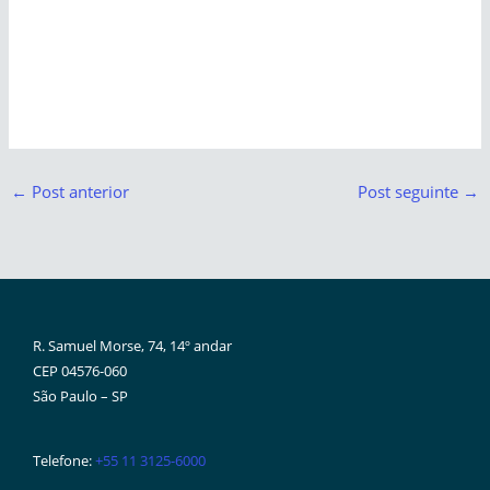
←
Post anterior
Post seguinte
→
R. Samuel Morse, 74, 14º andar
CEP 04576-060
São Paulo – SP
Telefone:
+55 11 3125-6000