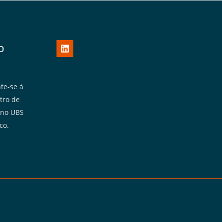
o
te-se à
tro de
 no UBS
co.