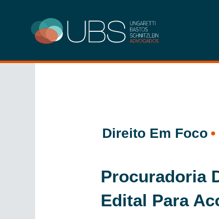
Ir
para
o
conteúdo
Direito Em Foco
Procuradoria 
Edital Para A