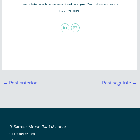
Direito Tributário Internacional. Graduado pelo Centro Universitário do
Pará - CESUPA.
←
Post anterior
Post seguinte
→
R. Samuel Morse, 74, 14º andar
CEP 04576-060