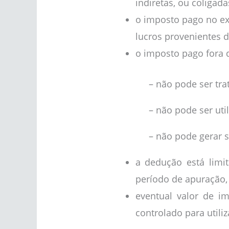
indiretas, ou coligada
o imposto pago no ext
lucros provenientes 
o imposto pago fora d
– não pode ser tr
– não pode ser uti
– não pode gerar s
a dedução está limi
período de apuração, 
eventual valor de i
controlado para utili