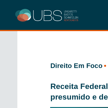
Ir
para
o
conteúdo
Direito Em Foco
Receita Federa
presumido e de