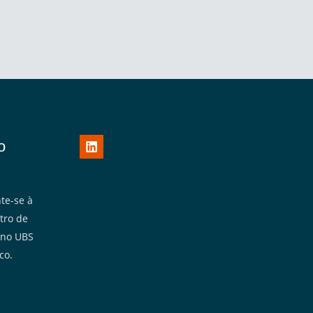
o
te-se à
tro de
 no UBS
co.