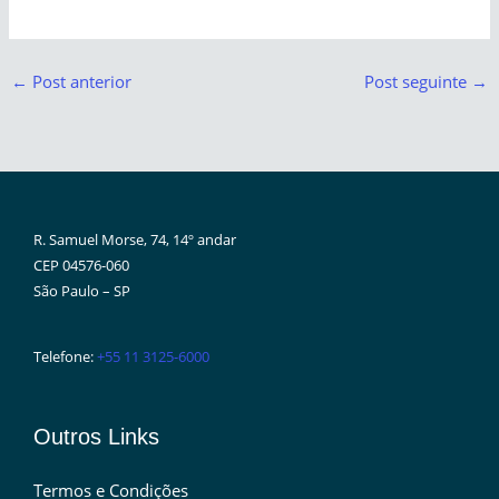
←
Post anterior
Post seguinte
→
R. Samuel Morse, 74, 14º andar
CEP 04576-060
São Paulo – SP
Telefone:
+55 11 3125-6000
Outros Links
Termos e Condições