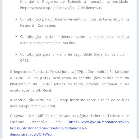
financiar o Programa de Estímulo à Interação Universidade-
Empresa para o Apoio à Inovação – Cide-Remessas;
Contribuição para o Desenvolvimento da Indústria Cinematográfica
Nacional – Condecine;
Contribuição social incidente sobre a modalidade lotérica
denominada aposta de quota fixa;
Contribuição para o Plano de Seguridade Social do Servidor –
CPSS.
O Imposto de Renda da Pessoa Jurídica (IRPJ), a Contribuição Social sobre
o Lucro Líquido (CSLL), bem como as contribuições sociais para do
PIS/Pasep e da COFINS retidas na fonte, deverão continuar a ser
escriturados na EFD-Reinf.
A contribuição social do PIS/Pasep incidente sobre a folha de salários
deve ser apurada no eSocial.
O layout 1.0 do MIT foi republicado na página da Receita Federal, e se
encontra disponível em:
https://www.gov.br/receitafederal/pt-
br/assuntos/orientacao-tributaria/declaracoes-e-
demonstrativos/DCTFWeb