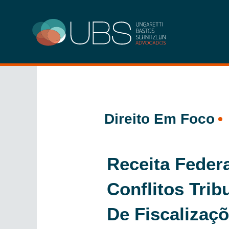
Ir
para
o
conteúdo
Direito Em Foco
Receita Federa
Conflitos Trib
De Fiscalizaç