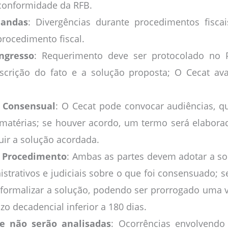
conformidade da RFB.
mandas
: Divergências durante procedimentos fiscai
rocedimento fiscal.
ngresso
: Requerimento deve ser protocolado no P
escrição do fato e a solução proposta; O Cecat av
 Consensual
: O Cecat pode convocar audiências, q
 matérias; se houver acordo, um termo será elabo
uir a solução acordada.
o Procedimento
: Ambas as partes devem adotar a so
nistrativos e judiciais sobre o que foi consensuado; s
 formalizar a solução, podendo ser prorrogado uma v
o decadencial inferior a 180 dias.
 não serão analisadas
: Ocorrências envolvendo