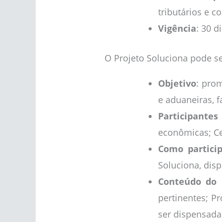
tributários e c
Vigência
: 30 d
O Projeto Soluciona pode s
Objetivo
: prom
e aduaneiras, f
Participante
econômicas; Cen
Como partici
Soluciona, disp
Conteúdo do
pertinentes; Pr
ser dispensada