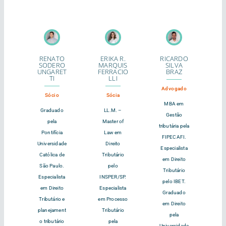
RENATO
ERIKA R.
RICARDO
SODERO
MARQUIS
SILVA
UNGARET
FERRACIO
BRAZ
TI
LLI
Advogado
Sócio
Sócia
MBA em
Graduado
LL.M. –
Gestão
pela
Master of
tributária pela
Pontifícia
Law em
FIPECAFI.
Universidade
Direito
Especialista
Católica de
Tributário
em Direito
São Paulo.
pelo
Tributário
Especialista
INSPER/SP.
pelo IBET.
em Direito
Especialista
Graduado
Tributário e
em Processo
em Direito
planejament
Tributário
pela
o tributário
pela
Universidade