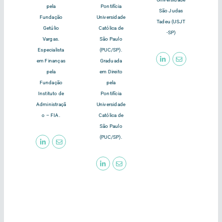
pela
Pontifícia
São Judas
Fundação
Universidade
Tadeu (USJT
Getúlio
Católica de
-SP)
Vargas.
São Paulo
Especialista
(PUC/SP).
em Finanças
Graduada
pela
em Direito
Fundação
pela
Instituto de
Pontifícia
Administraçã
Universidade
o – FIA.
Católica de
São Paulo
(PUC/SP).