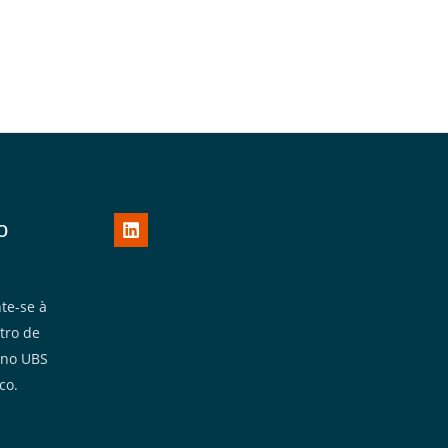
o
te-se à
tro de
 no UBS
co.