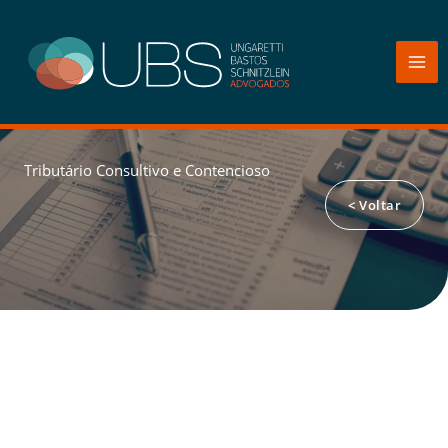
Ir
para
o
conteúdo
Tributário Consultivo e Contencioso
< Voltar