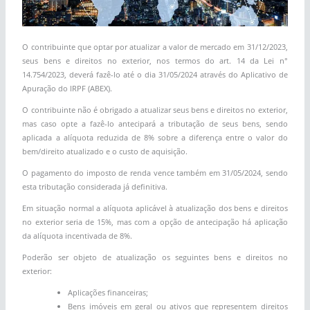
O contribuinte que optar por atualizar a valor de mercado em 31/12/2023,
seus bens e direitos no exterior, nos termos do art. 14 da Lei n°
14.754/2023, deverá fazê-lo até o dia 31/05/2024 através do Aplicativo de
Apuração do IRPF (ABEX).
O contribuinte não é obrigado a atualizar seus bens e direitos no exterior,
mas caso opte a fazê-lo antecipará a tributação de seus bens, sendo
aplicada a alíquota reduzida de 8% sobre a diferença entre o valor do
bem/direito atualizado e o custo de aquisição.
O pagamento do imposto de renda vence também em 31/05/2024, sendo
esta tributação considerada já definitiva.
Em situação normal a alíquota aplicável à atualização dos bens e direitos
no exterior seria de 15%, mas com a opção de antecipação há aplicação
da alíquota incentivada de 8%.
Poderão ser objeto de atualização os seguintes bens e direitos no
exterior:
Aplicações financeiras;
Bens imóveis em geral ou ativos que representem direitos