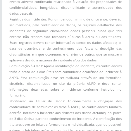
evento adverso confirmado relacionado à violação das propriedades de
confidencialidade, integridade, disponibilidade e autenticidade dos
dados pessoais.
Registros dos Incidentes: Por um período mínimo de cinco anos, deverão
ser mantidos, pelo controlador de dados, os registros detalhados dos
incidentes de segurança envolvendo dados pessoais, ainda que tais
eventos não tenham sido tornados públicos à ANPD ou aos titulares.
Esses registros devem conter informações como: os dados afetados; b.
data de ocorrência e de conhecimento dos fatos; c. descrição das
circunstâncias em que ocorreram; e d. além de outros que se mostrem
aplicáveis devido à natureza do incidente e/ou dos dados.
Comunicação à ANPD: Após a identificação do incidente, os controladores
terão o prazo de 3 dias úteis para comunicar a ocorrência do incidente à
ANPD. Essa comunicação deve ser realizada através de um formulário
eletrônico disponibilizado no site da própria ANPD e deve conter
informações detalhadas sobre o incidente conforme instruído no
formulário.
Notificação ao Titular de Dados: Adicionalmente à obrigação dos
controladores de comunicar os fatos à ANPD, os controladores também
deverão notificar o incidente aos titulares dos dados afetados, no prazo
de 3 dias úteis a partir do conhecimento do incidente. A cientificação dos
titulares deve ser feita de forma direta e individualizada, quando possível,
e deve incluir informações sobre o incidente e as medidas adotadas para