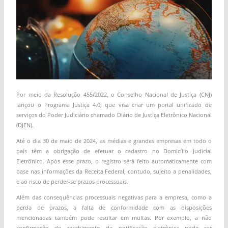
Por meio da Resolução 455/2022, o Conselho Nacional de Justiça (CNJ)
lançou o Programa Justiça 4.0, que visa criar um portal unificado de
serviços do Poder Judiciário chamado Diário de Justiça Eletrônico Nacional
(DJEN).
Até o dia 30 de maio de 2024, as médias e grandes empresas em todo o
país têm a obrigação de efetuar o cadastro no Domicílio Judicial
Eletrônico. Após esse prazo, o registro será feito automaticamente com
base nas informações da Receita Federal, contudo, sujeito a penalidades,
e ao risco de perder-se prazos processuais.
Além das consequências processuais negativas para a empresa, como a
perda de prazos, a falta de conformidade com as disposições
mencionadas também pode resultar em multas. Por exemplo, a não
confirmação do recebimento da notificação eletrônica pode ser