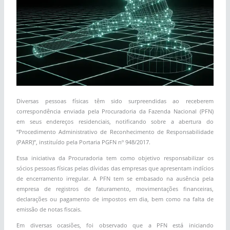
Diversas pessoas físicas têm sido surpreendidas ao receberem
correspondência enviada pela Procuradoria da Fazenda Nacional (PFN)
em seus endereços residenciais, notificando sobre a abertura do
“Procedimento Administrativo de Reconhecimento de Responsabilidade
(PARR)”, instituído pela Portaria PGFN nº 948/2017.
Essa iniciativa da Procuradoria tem como objetivo responsabilizar os
sócios pessoas físicas pelas dívidas das empresas que apresentam indícios
de encerramento irregular. A PFN tem se embasado na ausência pela
empresa de registros de faturamento, movimentações financeiras,
declarações ou pagamento de impostos em dia, bem como na falta de
emissão de notas fiscais.
Em diversas ocasiões, foi observado que a PFN está iniciando