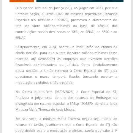
O Superior Tribunal de Justiça (STJ), ao julgar em 2023, por sua
Primeira Seção, o Tema 1.079 de recursos repetitivos (Recursos
Especiais nºs 1898532 e 1905870), promoveu o afastamento do
teto de vinte salários-mínimos da base de cálculo das
contribuições sociais destinadas ao SESI, ao SENAI, ao SESC e ao
SENAC.
Posteriormente, em 2024, ocorreu a modulação de efeitos da
citada decisão, para que o teto de vinte salários-mínimos fosse
mantido até 02/05/2024 às empresas que tivessem decisões
favoráveis administrativas ou judiciais. Como desdobramento
dessa decisão, a União recorreu à Corte Especial do STJ para
questionar o marco temporal fixado, buscando reverter a
modulação de efeitos então decidida.
Na última quarta-feira (03/06/2026), a Corte Especial do STJ
finalizou o julgamento de um dos recursos de Embargos de
divergência em recurso especial, o EREsp 1905870, de relatoria da
Ministra Maria Thereza de Assis Moura.
Em seu voto, a ministra Maria Thereza negou seguimento ao
recurso da União, justificando que a Corte Especial do STJ não
pode decidir sobre a modulação e efeitos, tarefa que cabe à 1ª