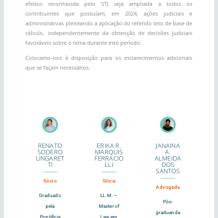
efeitos reconhecida pelo STJ seja ampliada a todos os
contribuintes que possuíam, em 2024, ações judiciais e
administrativas pleiteando a aplicação do referido teto de base de
cálculo, independentemente da obtenção de decisões judiciais
favoráveis sobre o tema durante este período.
Colocamo-nos à disposição para os esclarecimentos adicionais
que se façam necessários.
RENATO
ERIKA R.
JANAINA
SODERO
MARQUIS
A.
UNGARET
FERRACIO
ALMEIDA
TI
LLI
DOS
SANTOS
Sócio
Sócia
Advogada
Graduado
LL.M. –
Pós-
pela
Master of
graduanda
Pontifícia
Law em