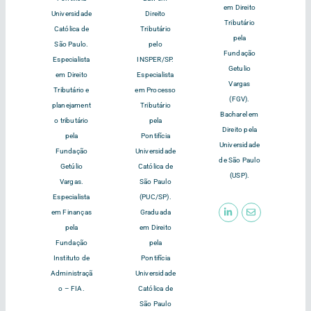
em Direito
Universidade
Direito
Tributário
Católica de
Tributário
pela
São Paulo.
pelo
Fundação
Especialista
INSPER/SP.
Getulio
em Direito
Especialista
Vargas
Tributário e
em Processo
(FGV).
planejament
Tributário
Bacharel em
o tributário
pela
Direito pela
pela
Pontifícia
Universidade
Fundação
Universidade
de São Paulo
Getúlio
Católica de
(USP).
Vargas.
São Paulo
Especialista
(PUC/SP).
em Finanças
Graduada
pela
em Direito
Fundação
pela
Instituto de
Pontifícia
Administraçã
Universidade
o – FIA.
Católica de
São Paulo