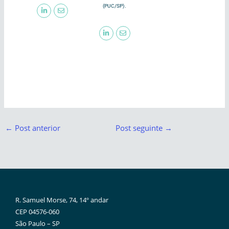
(PUC/SP).
←
Post anterior
Post seguinte
→
R. Samuel Morse, 74, 14º andar
CEP 04576-060
São Paulo – SP