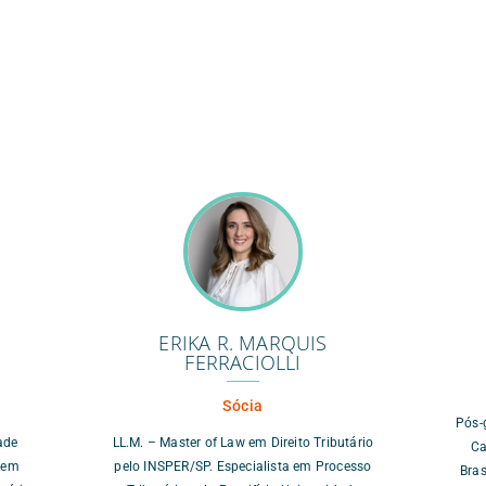
.
ERIKA R. MARQUIS
FERRACIOLLI
Sócia
Pós-
ade
LL.M. – Master of Law em Direito Tributário
Ca
a em
pelo INSPER/SP. Especialista em Processo
Bras