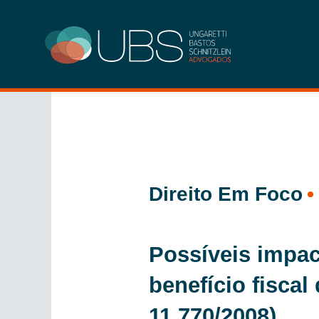
Ir
para
o
conteúdo
Direito Em Foco
Possíveis impac
benefício fisca
11.770/2008)