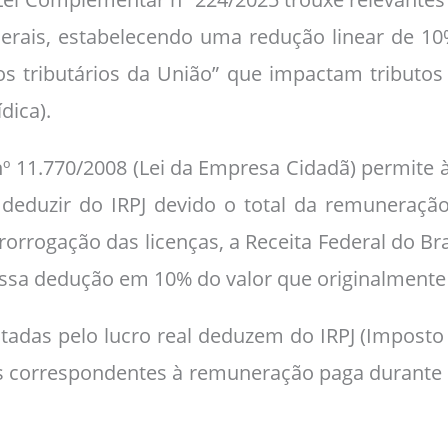
ederais, estabelecendo uma redução linear de 10%
os tributários da União” que impactam tributo
dica).
º 11.770/2008 (Lei da Empresa Cidadã) permite à
deduzir do IRPJ devido o total da remuneraç
rrogação das licenças, a Receita Federal do Bras
ssa dedução em 10% do valor que originalmente s
butadas pelo lucro real deduzem do IRPJ (Impost
res correspondentes à remuneração paga durante