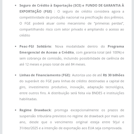
Seguro de Crédito à Exportação (SCE) e FUNDO DE GARANTIA À
EXPORTAÇÃO (FGE)
: O seguro de crédito considera agora a
competitividade da produção nacional na precificação dos prêmios.
O FGE poderá atuar como mecanismo de “primeiras perdas”,
compartilhando risco com setor privado e ampliando o acesso ao
crédito
Peac-FGI Solidário
: Nova modalidade dentro do
Programa
Emergencial de Acesso a Crédito
, com garantia total (até 100%) e
sem cobrança de comissão, incluindo possibilidade de carência de
até 12 meses e prazo total de até 84 meses.
Linhas de Financiamento (FGE)
: Autoriza uso de até
R$ 30 bilhões
do superávit do FGE para linhas de crédito destinadas a capital de
giro, investimento produtivo, inovação, adaptação tecnológica,
entre outros fins. A distribuição será feita via BNDES e instituições
habilitadas.
Regime Drawback
: prorroga excepcionalmente os prazos de
suspensão tributária previstos no regime de drawback por mais um
ano, desde que o vencimento original esteja entre 9/jul e
31/dez/2025 e a intenção de exportação aos EUA seja comprovada.