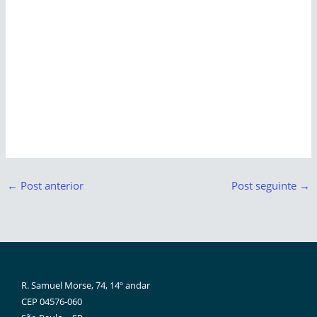
←
Post anterior
Post seguinte
→
R. Samuel Morse, 74, 14º andar
CEP 04576-060