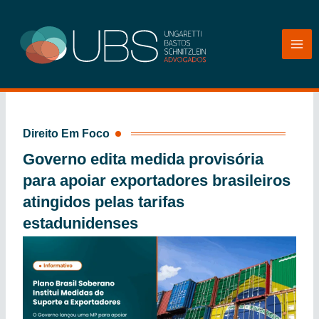
Ir
para
o
conteúdo
Direito Em Foco
Governo edita medida provisória
para apoiar exportadores brasileiros
atingidos pelas tarifas
estadunidenses