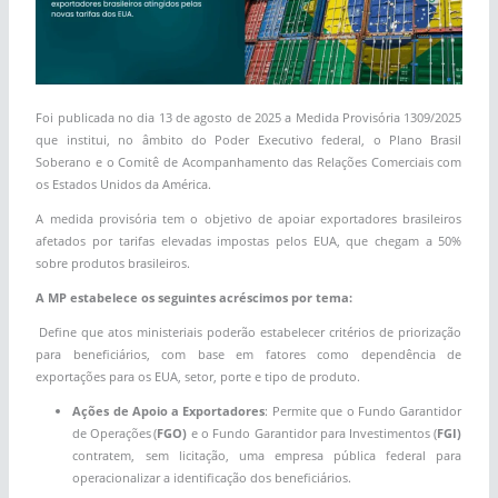
Foi publicada no dia 13 de agosto de 2025 a Medida Provisória 1309/2025
que institui, no âmbito do Poder Executivo federal, o Plano Brasil
Soberano e o Comitê de Acompanhamento das Relações Comerciais com
os Estados Unidos da América.
A medida provisória tem o objetivo de apoiar exportadores brasileiros
afetados por tarifas elevadas impostas pelos EUA, que chegam a 50%
sobre produtos brasileiros
.
A MP estabelece os seguintes acréscimos por tema:
Define que atos ministeriais poderão estabelecer critérios de priorização
para beneficiários, com base em fatores como dependência de
exportações para os EUA, setor, porte e tipo de produto.
Ações de Apoio a Exportadores
: Permite que o Fundo Garantidor
de Operações (
FGO)
e o Fundo Garantidor para Investimentos (
FGI)
contratem, sem licitação, uma empresa pública federal para
operacionalizar a identificação dos beneficiários.