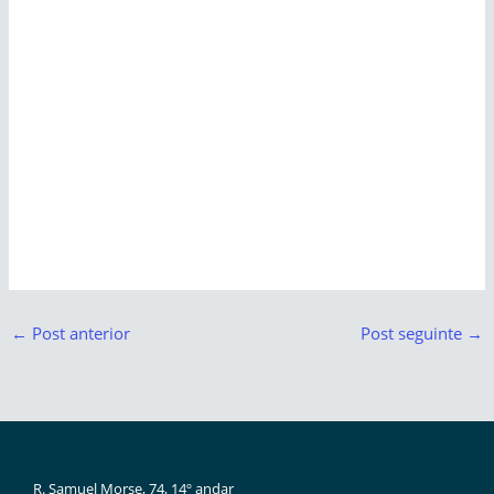
←
Post anterior
Post seguinte
→
R. Samuel Morse, 74, 14º andar