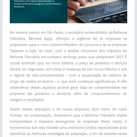
Em recente evento em São Paulo, o secretário extraordinário da Reforma
Tributária, Bernard Appy, reforçou a urgência de as empresas se
prepararem para o novo sistema tributário do consumo e de as empresas
“fazerem a lição de casa”, com a análise minuciosa dos impactos da
Reforma Tributária em contratos de longo prazo que ultrapassem 2027. É
crucial entender que, no novo sistema, o preço de produtos e serviços
deverá ser negociado com vistas à mudança de tais novos tributos e sob
o regime de não-cumulatividade – com a recuperação de créditos ao
longo da cadeia produtiva – o que trará mudanças significativas. A não
observância destes aspectos poderá gerar falta de competitividade das
empresas (de produtos e serviços), além de comprometimento de
margens e resultados.
Diante destas alterações e de novas alíquotas, bem como do novo
formato de compensação, destacamos que a Reforma Tributária impõe
complexidade e impactos abrangentes às empresas. Deste modo, é
fundamental que seja iniciada uma assessoria jurídica especializada para
identificar as melhores estratégias de adaptação, a fim de também evitar